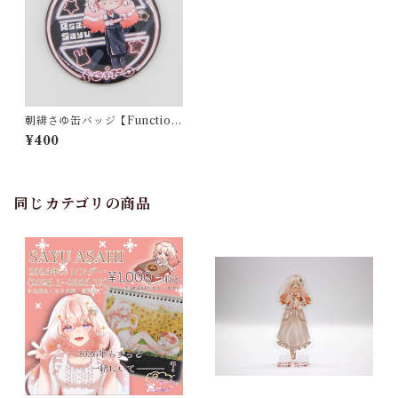
朝緋さゆ缶バッジ【Functio
n】
¥400
同じカテゴリの商品