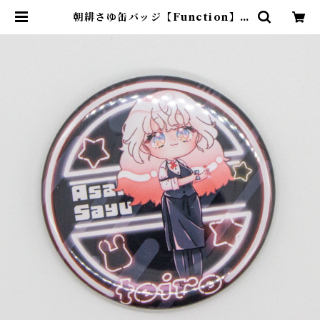
朝緋さゆ缶バッジ【Function】 |
toirov